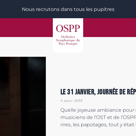
Nous recrutons dans tous les pupitres
Le 31 janvier, journée de rép
4 mars 2026
Quelle joyeuse ambiance pour c
musiciens de l’OST et de l’OSPP 
rires, les papotages, tout y était 