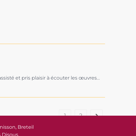
ssisté et pris plaisir à écouter les œuvres…
1
2
nisson, Breteil
 Disous,